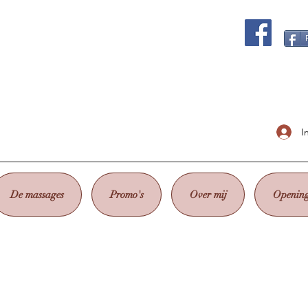
I
De massages
Promo's
Over mij
Opening