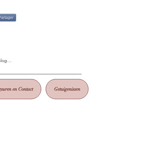
Partager
nloggen
suren en Contact
Getuigenissen